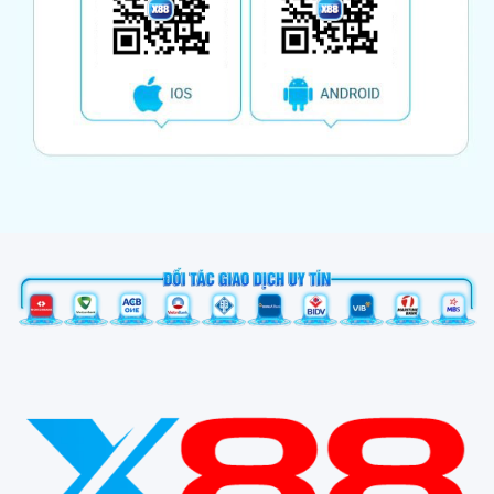
Giới thiệu siêu phẩm nhà cái năm nay X88
Quy mô phát triển tại châu Á của X88 club tính
đến 2026
Từ 1 nền tảng chủ yếu chỉ phục vụ người chơi tại Việt
Nam,
X88 vip
hiện đã phủ sóng trên nhiều quốc gia
chiến lược như Philippines, Thái Lan, Ấn Độ, Indonesia.
Quy mô tăng trưởng được thúc đẩy nhờ thích hợp ví
điện tử, ngân hàng bản địa, nhân viên phục vụ đa dạng
ngôn ngữ và ưu đãi theo từng khu vực chán